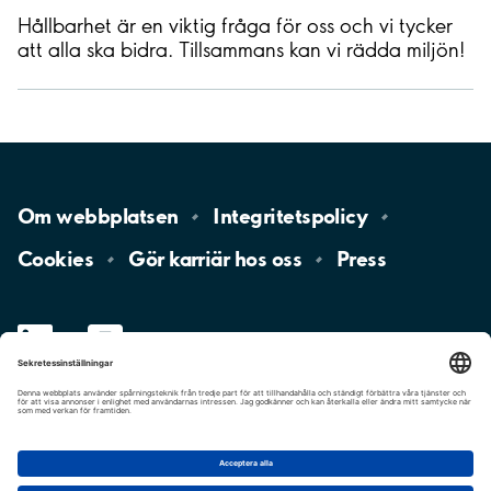
Hållbarhet är en viktig fråga för oss och vi tycker
att alla ska bidra. Tillsammans kan vi rädda miljön!
Om
webbplatsen
Integritetspolicy
Cookies
Gör karriär hos
oss
Press
LinkedIn
YouTube
Aimo
Group
Aimo
Park