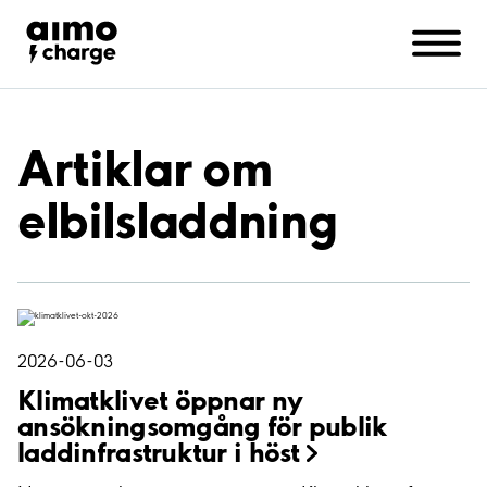
Företag
Support
Kontakta oss
Om Aimo Charge
Artiklar om
elbilsladdning
2026-06-03
Klimatklivet öppnar ny
ansökningsomgång för publik
laddinfrastruktur i
höst